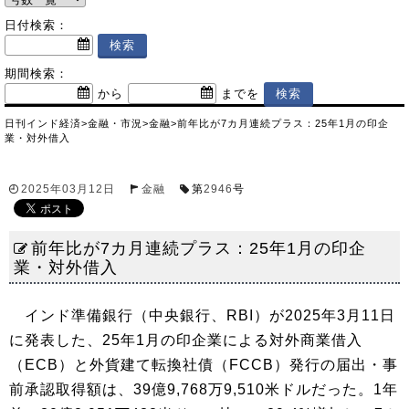
日付検索：
期間検索：
から
までを
日刊インド経済
>
金融・市況
>
金融
>
前年比が7カ月連続プラス：25年1月の印企
業・対外借入
2025年03月12日
金融
第
2946
号
前年比が7カ月連続プラス：25年1月の印企
業・対外借入
インド準備銀行（中央銀行、RBI）が2025年3月11日
に発表した、25年1月の印企業による対外商業借入
（ECB）と外貨建て転換社債（FCCB）発行の届出・事
前承認取得額は、39億9,768万9,510米ドルだった。1年