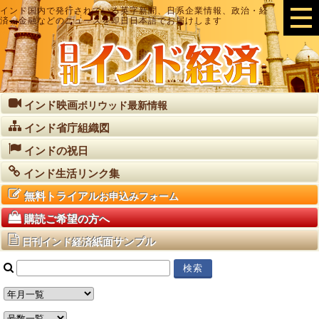
インド国内で発行されている英字新聞、日系企業情報、政治・経
済・金融などのニュースを即日日本語でお届けします
インド映画
ボリウッド最新情報
インド省庁組織図
インドの祝日
インド生活リンク集
無料トライアル
お申込みフォーム
購読ご希望の方へ
紙面サンプル
日刊インド経済