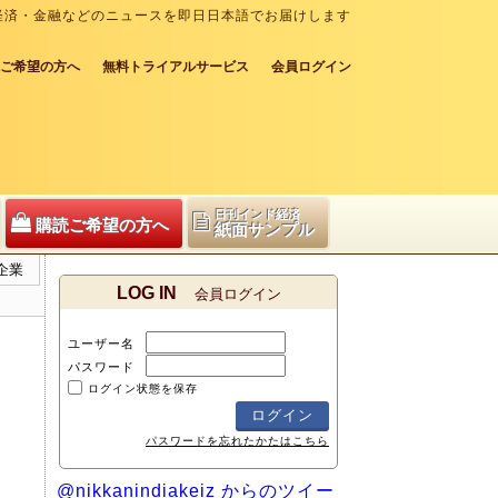
経済・金融などのニュースを即日日本語でお届けします
ご希望の方へ
無料トライアルサービス
会員ログイン
日刊インド経済
購読ご希望の方へ
紙面サンプル
企業
LOG IN
会員ログイン
ユーザー名
パスワード
ログイン状態を保存
パスワードを忘れたかたはこちら
@nikkanindiakeiz からのツイー