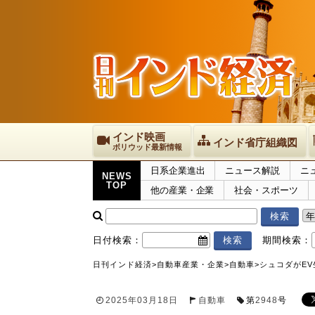
インド映画
インド省庁組織図
ボリウッド最新情報
日系企業進出
ニュース解説
ニ
NEWS
TOP
他の産業・企業
社会・スポーツ
日付検索：
期間検索：
日刊インド経済
>
自動車産業・企業
>
自動車
>
シュコダがE
2025年03月18日
自動車
第
2948
号