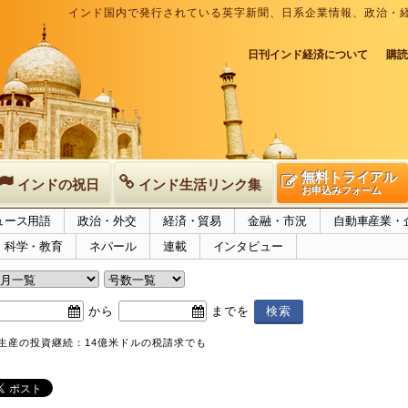
インド国内で発行されている英字新聞、日系企業情報、政治・
日刊インド経済について
購読
無料トライアル
インドの祝日
インド生活リンク集
お申込みフォーム
ュース用語
政治・外交
経済・貿易
金融・市況
自動車産業・
科学・教育
ネパール
連載
インタビュー
から
までを
V生産の投資継続：14億米ドルの税請求でも