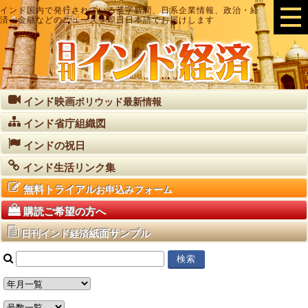
インド国内で発行されている英字新聞、日系企業情報、政治・経
済・金融などのニュースを即日日本語でお届けします
インド映画
ボリウッド最新情報
インド省庁組織図
インドの祝日
インド生活リンク集
無料トライアル
お申込みフォーム
購読ご希望の方へ
紙面サンプル
日刊インド経済