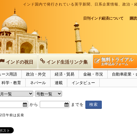
インド国内で発行されている英字新聞、日系企業情報、政治・
日刊インド経済について
購読
無料トライアル
インドの祝日
インド生活リンク集
お申込みフォーム
ュース用語
政治・外交
経済・貿易
金融・市況
自動車産業・
科学・教育
ネパール
連載
インタビュー
から
までを
2日午前は反発