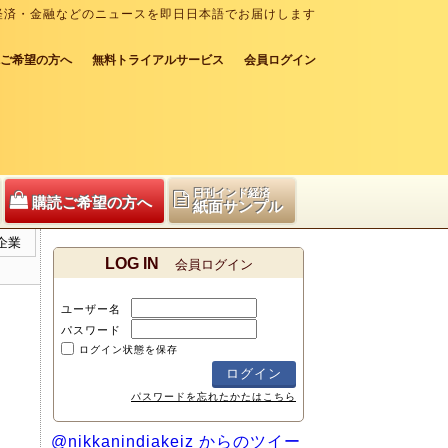
経済・金融などのニュースを即日日本語でお届けします
ご希望の方へ
無料トライアルサービス
会員ログイン
日刊インド経済
購読ご希望の方へ
紙面サンプル
企業
LOG IN
会員ログイン
ユーザー名
パスワード
ログイン状態を保存
パスワードを忘れたかたはこちら
@nikkanindiakeiz からのツイー