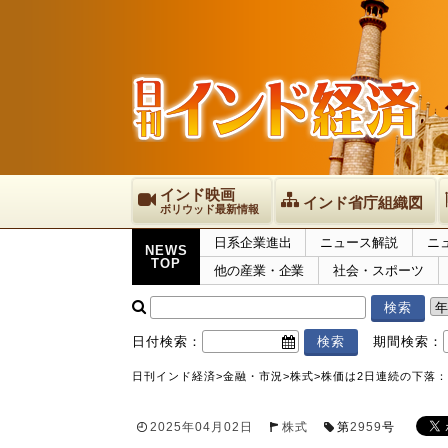
インド映画
インド省庁組織図
ボリウッド最新情報
日系企業進出
ニュース解説
ニ
NEWS
TOP
他の産業・企業
社会・スポーツ
日付検索：
期間検索：
日刊インド経済
>
金融・市況
>
株式
>
株価は2日連続の下落：
2025年04月02日
株式
第
2959
号