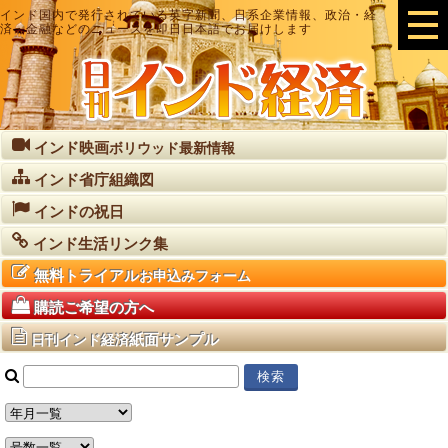
インド国内で発行されている英字新聞、日系企業情報、政治・経
済・金融などのニュースを即日日本語でお届けします
インド映画
ボリウッド最新情報
インド省庁組織図
インドの祝日
インド生活リンク集
無料トライアル
お申込みフォーム
購読ご希望の方へ
紙面サンプル
日刊インド経済