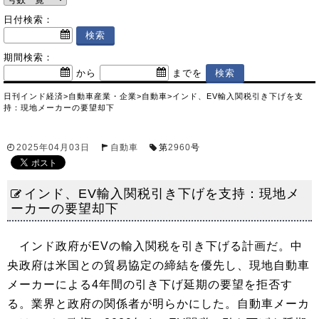
日付検索：
期間検索：
から
までを
日刊インド経済
>
自動車産業・企業
>
自動車
>
インド、EV輸入関税引き下げを支
持：現地メーカーの要望却下
2025年04月03日
自動車
第
2960
号
インド、EV輸入関税引き下げを支持：現地メ
ーカーの要望却下
インド政府がEVの輸入関税を引き下げる計画だ。中
央政府は米国との貿易協定の締結を優先し、現地自動車
メーカーによる4年間の引き下げ延期の要望を拒否す
る。業界と政府の関係者が明らかにした。自動車メーカ