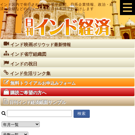
インド国内で発行されている英字新聞、日系企業情報、政治・経
済・金融などのニュースを即日日本語でお届けします
インド映画
ボリウッド最新情報
インド省庁組織図
インドの祝日
インド生活リンク集
無料トライアル
お申込みフォーム
購読ご希望の方へ
紙面サンプル
日刊インド経済