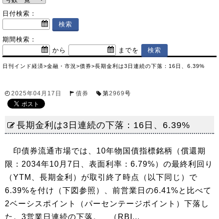
日付検索：
期間検索：
から
までを
日刊インド経済
>
金融・市況
>
債券
>
長期金利は3日連続の下落：16日、6.39%
2025年04月17日
債券
第
2969
号
長期金利は3日連続の下落：16日、6.39%
印債券流通市場では、10年物国債指標銘柄（償還期
限：2034年10月7日、表面利率：6.79%）の最終利回り
（YTM、長期金利）が取引終了時点（以下同じ）で
6.39%を付け（下図参照）、前営業日の6.41%と比べて
2ベーシスポイント（パーセンテージポイント）下落し
た。3営業日連続の下落。 （RBI...