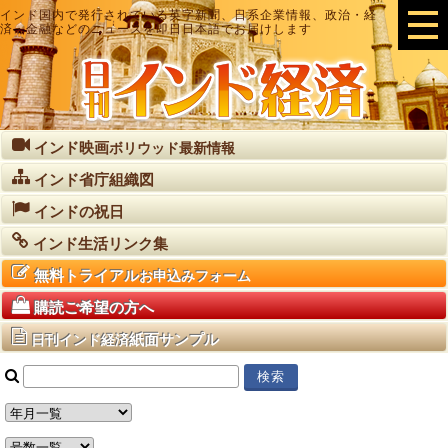
インド国内で発行されている英字新聞、日系企業情報、政治・経
済・金融などのニュースを即日日本語でお届けします
インド映画
ボリウッド最新情報
インド省庁組織図
インドの祝日
インド生活リンク集
無料トライアル
お申込みフォーム
購読ご希望の方へ
紙面サンプル
日刊インド経済