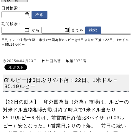
日付検索：
期間検索：
から
までを
日刊インド経済
>
金融・市況
>
外国為替
>
ルピーは6日ぶりの下落：22日、1米ドル
＝85.19ルピー
2025年04月23日
外国為替
第
2972
号
ルピーは6日ぶりの下落：22日、1米ドル＝
85.19ルピー
【22日の動き】 印外国為替（外為）市場は、ルピーの
対米ドル直物相場が取引終了時点で1米ドル当たり
85.19ルピーを付け、前営業日終値比3パイサ（0.03ル
ピー）安となった。6営業日ぶりの下落。 前日に続い