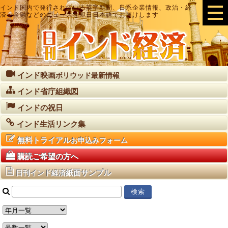
インド国内で発行されている英字新聞、日系企業情報、政治・経
済・金融などのニュースを即日日本語でお届けします
インド映画
ボリウッド最新情報
インド省庁組織図
インドの祝日
インド生活リンク集
無料トライアル
お申込みフォーム
購読ご希望の方へ
紙面サンプル
日刊インド経済