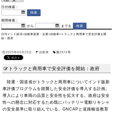
日付検索：
期間検索：
から
までを
日刊インド経済
>
自動車産業・企業
>
自動車
>
トラックと商用車で安全評価を開
始：政府
2025年04月25日
自動車
第
2974
号
トラックと商用車で安全評価を開始：政府
陸運・国道省がトラックと商用車についてインド版新
車評価プログラムを踏襲した安全評価を導入する計画。
導入により車両の品質と安全性を拡大する。政府は安全
性への懸念に対応するため既にバッテリー電動リキシャ
の安全基準に取り組んでいる。GNCAPと道路輸送教育