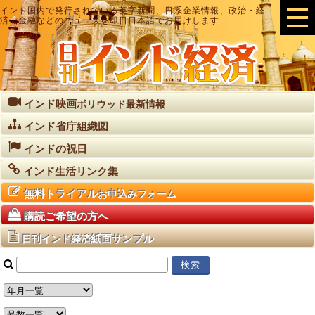
インド国内で発行されている英字新聞、日系企業情報、政治・経
済・金融などのニュースを即日日本語でお届けします
インド映画
ボリウッド最新情報
インド省庁組織図
インドの祝日
インド生活リンク集
無料トライアル
お申込みフォーム
購読ご希望の方へ
紙面サンプル
日刊インド経済