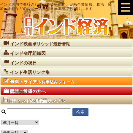
インド国内で発行されている英字新聞、日系企業情報、政治・経
済・金融などのニュースを即日日本語でお届けします
インド映画
ボリウッド最新情報
インド省庁組織図
インドの祝日
インド生活リンク集
無料トライアル
お申込みフォーム
購読ご希望の方へ
紙面サンプル
日刊インド経済