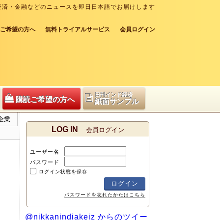
経済・金融などのニュースを即日日本語でお届けします
ご希望の方へ
無料トライアルサービス
会員ログイン
日刊インド経済
購読ご希望の方へ
紙面サンプル
企業
LOG IN
会員ログイン
ユーザー名
パスワード
ログイン状態を保存
パスワードを忘れたかたはこちら
@nikkanindiakeiz からのツイー