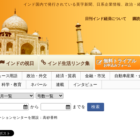
インド国内で発行されている英字新聞、日系企業情報、政治・
日刊インド経済について
購読
無料トライアル
インドの祝日
インド生活リンク集
お申込みフォーム
ュース用語
政治・外交
経済・貿易
金融・市況
自動車産業・
科学・教育
ネパール
連載
インタビュー
から
までを
ーションセンターを開設：高砂香料