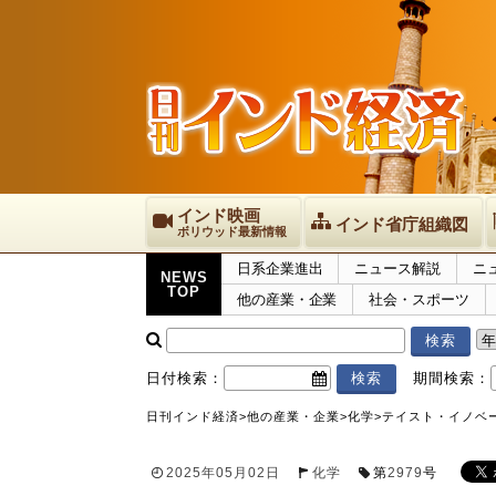
インド映画
インド省庁組織図
ボリウッド最新情報
日系企業進出
ニュース解説
ニ
NEWS
TOP
他の産業・企業
社会・スポーツ
日付検索：
期間検索：
日刊インド経済
>
他の産業・企業
>
化学
>
テイスト・イノベ
2025年05月02日
化学
第
2979
号