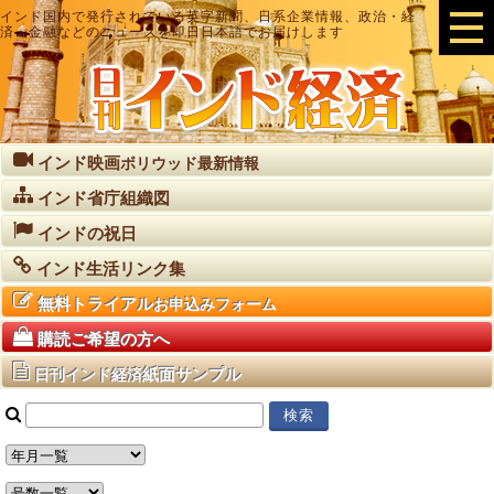
インド国内で発行されている英字新聞、日系企業情報、政治・経
済・金融などのニュースを即日日本語でお届けします
インド映画
ボリウッド最新情報
インド省庁組織図
インドの祝日
インド生活リンク集
無料トライアル
お申込みフォーム
購読ご希望の方へ
紙面サンプル
日刊インド経済