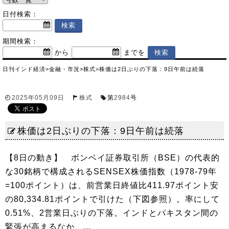
日付検索：
期間検索：
から
までを
日刊インド経済
>
金融・市況
>
株式
>
株価は2日ぶりの下落：9日午前は続落
2025年05月09日
株式
第
2984
号
株価は2日ぶりの下落：9日午前は続落
【8日の動き】 ボンベイ証券取引所（BSE）の代表的
な30銘柄で構成されるSENSEX株価指数（1978-79年
=100ポイント）は、前営業日終値比411.97ポイント安
の80,334.81ポイントで引けた（下図参照）。率にして
0.51%、2営業日ぶりの下落。インドとパキスタン間の
緊張が高まるなか、...