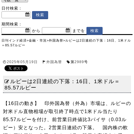
日付検索：
期間検索：
から
までを
日刊インド経済
>
金融・市況
>
外国為替
>
ルピーは2日連続の下落：16日、1米ドル
＝85.57ルピー
2025年05月19日
外国為替
第
2989
号
ルピーは2日連続の下落：16日、1米ドル＝
85.57ルピー
【16日の動き】 印外国為替（外為）市場は、ルピーの
対米ドル直物相場が取引終了時点で1米ドル当たり
85.57ルピーを付け、前営業日終値比3パイサ（0.03ル
ピー）安となった。2営業日連続の下落。 国内株の軟