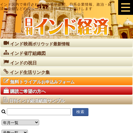
インド国内で発行されている英字新聞、日系企業情報、政治・経
済・金融などのニュースを即日日本語でお届けします
インド映画
ボリウッド最新情報
インド省庁組織図
インドの祝日
インド生活リンク集
無料トライアル
お申込みフォーム
購読ご希望の方へ
紙面サンプル
日刊インド経済