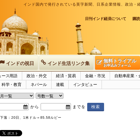
インド国内で発行されている英字新聞、日系企業情報、政治・
日刊インド経済について
購読
無料トライアル
インドの祝日
インド生活リンク集
お申込みフォーム
ュース用語
政治・外交
経済・貿易
金融・市況
自動車産業・
科学・教育
ネパール
連載
インタビュー
から
までを
下落：20日、1米ドル＝85.58ルピー