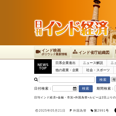
インド映画
インド省庁組織図
ボリウッド最新情報
日系企業進出
ニュース解説
ニ
NEWS
TOP
他の産業・企業
社会・スポーツ
日付検索：
期間検索：
日刊インド経済
>
金融・市況
>
外国為替
>
ルピーは2日ぶりの
2025年05月21日
外国為替
第
2991
号