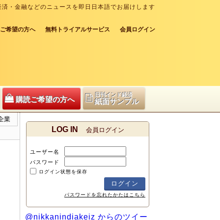
経済・金融などのニュースを即日日本語でお届けします
ご希望の方へ
無料トライアルサービス
会員ログイン
日刊インド経済
購読ご希望の方へ
紙面サンプル
企業
LOG IN
会員ログイン
ユーザー名
パスワード
ログイン状態を保存
パスワードを忘れたかたはこちら
@nikkanindiakeiz からのツイー