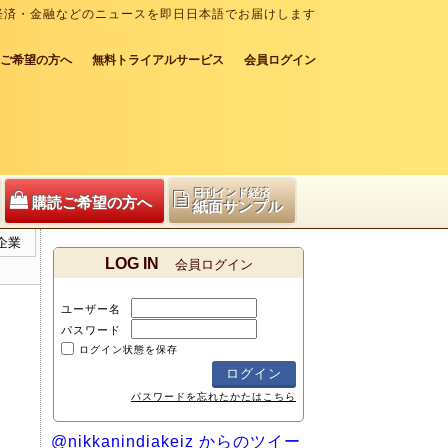
経済・金融などのニュースを即日日本語でお届けします
ご希望の方へ
無料トライアルサービス
会員ログイン
日刊インド経済
購読ご希望の方へ
紙面サンプル
企業
LOG IN
会員ログイン
ユーザー名
パスワード
ログイン状態を保存
パスワードを忘れたかたはこちら
@nikkanindiakeiz からのツイー