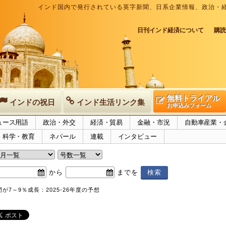
インド国内で発行されている英字新聞、日系企業情報、政治・
日刊インド経済について
購読
無料トライアル
インドの祝日
インド生活リンク集
お申込みフォーム
ュース用語
政治・外交
経済・貿易
金融・市況
自動車産業・
科学・教育
ネパール
連載
インタビュー
から
までを
が7～9％成長：2025-26年度の予想