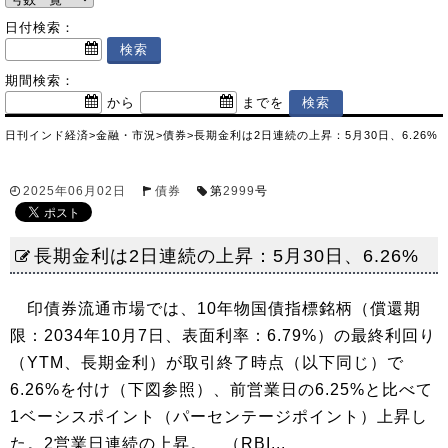
日付検索：
期間検索：
から
までを
日刊インド経済
>
金融・市況
>
債券
>
長期金利は2日連続の上昇：5月30日、6.26%
2025年06月02日
債券
第
2999
号
長期金利は2日連続の上昇：5月30日、6.26%
印債券流通市場では、10年物国債指標銘柄（償還期
限：2034年10月7日、表面利率：6.79%）の最終利回り
（YTM、長期金利）が取引終了時点（以下同じ）で
6.26%を付け（下図参照）、前営業日の6.25%と比べて
1ベーシスポイント（パーセンテージポイント）上昇し
た。2営業日連続の上昇。 （RBI...