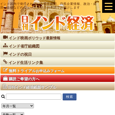
インド国内で発行されている英字新聞、日系企業情報、政治・経
済・金融などのニュースを即日日本語でお届けします
インド映画
ボリウッド最新情報
インド省庁組織図
インドの祝日
インド生活リンク集
無料トライアル
お申込みフォーム
購読ご希望の方へ
紙面サンプル
日刊インド経済