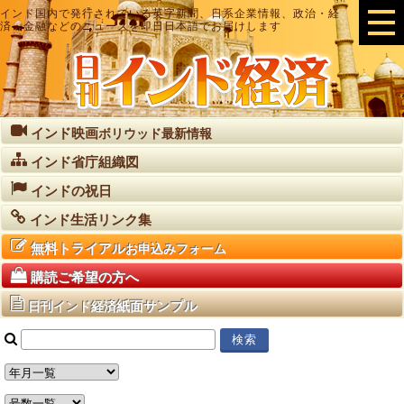
インド国内で発行されている英字新聞、日系企業情報、政治・経
済・金融などのニュースを即日日本語でお届けします
インド映画
ボリウッド最新情報
インド省庁組織図
インドの祝日
インド生活リンク集
無料トライアル
お申込みフォーム
購読ご希望の方へ
紙面サンプル
日刊インド経済