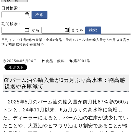
日付検索：
期間検索：
から
までを
日刊インド経済
>
他の産業・企業
>
食品・飲料
>
パーム油の輸入量が6カ月ぶり高水
準：割高感後退や在庫減で
2025年06月04日
食品・飲料
第
3001
号
パーム油の輸入量が6カ月ぶり高水準：割高感
後退や在庫減で
2025年5月のパーム油の輸入量が前月比87%増の60万
トンと、24年11月以来、6カ月ぶりの高水準に急増し
た。ディーラーによると、パーム油の在庫が減少してい
たことや、大豆油やヒマワリ油より割安であることが輸