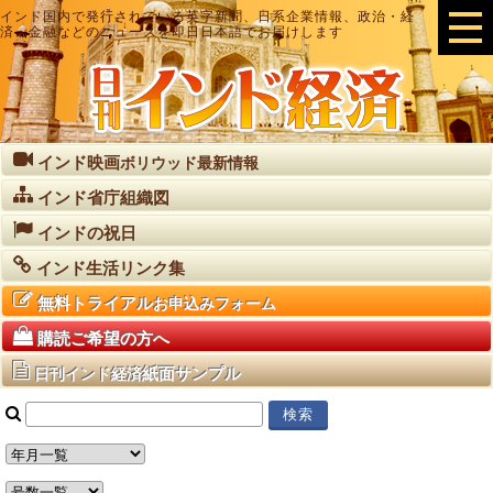
インド国内で発行されている英字新聞、日系企業情報、政治・経
済・金融などのニュースを即日日本語でお届けします
インド映画
ボリウッド最新情報
インド省庁組織図
インドの祝日
インド生活リンク集
無料トライアル
お申込みフォーム
購読ご希望の方へ
紙面サンプル
日刊インド経済