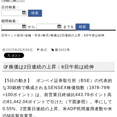
日付検索：
期間検索：
から
までを
日刊インド経済
>
金融・市況
>
株式
>
株価は2日連続の上昇：6日午前は続伸
2025年06月06日
株式
第
3003
号
株価は2日連続の上昇：6日午前は続伸
【5日の動き】 ボンベイ証券取引所（BSE）の代表的
な30銘柄で構成されるSENSEX株価指数（1978-79年
=100ポイント）は、前営業日終値比443.79ポイント高
の81,442.04ポイントで引けた（下図参照）。率にして
0.55%、2営業日連続の上昇。米ADP民間雇用者数や米
ISM非製造業景...