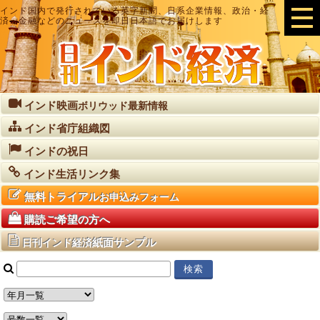
インド国内で発行されている英字新聞、日系企業情報、政治・経
済・金融などのニュースを即日日本語でお届けします
インド映画
ボリウッド最新情報
インド省庁組織図
インドの祝日
インド生活リンク集
無料トライアル
お申込みフォーム
購読ご希望の方へ
紙面サンプル
日刊インド経済