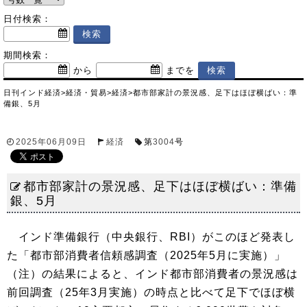
日付検索：
期間検索：
から
までを
日刊インド経済
>
経済・貿易
>
経済
>
都市部家計の景況感、足下はほぼ横ばい：準
備銀、5月
2025年06月09日
経済
第
3004
号
都市部家計の景況感、足下はほぼ横ばい：準備
銀、5月
インド準備銀行（中央銀行、RBI）がこのほど発表し
た「都市部消費者信頼感調査（2025年5月に実施）」
（注）の結果によると、インド都市部消費者の景況感は
前回調査（25年3月実施）の時点と比べて足下でほぼ横