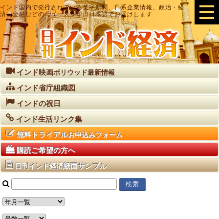
インド国内で発行されている英字新聞、日系企業情報、政治・経
済・金融などのニュースを即日日本語でお届けします
インド映画
ボリウッド最新情報
インド省庁組織図
インドの祝日
インド生活リンク集
無料トライアル
お申込みフォーム
購読ご希望の方へ
紙面サンプル
日刊インド経済