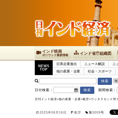
インド映画
インド省庁組織図
ボリウッド最新情報
日系企業進出
ニュース解説
ニ
NEWS
TOP
他の産業・企業
社会・スポーツ
日付検索：
期間検索：
日刊インド経済
>
他の産業・企業
>
航空
>
ウッタラカンド州
2025年06月16日
航空
第
3009
号