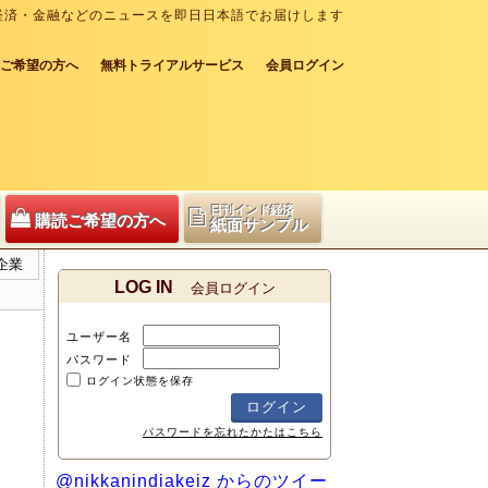
経済・金融などのニュースを即日日本語でお届けします
ご希望の方へ
無料トライアルサービス
会員ログイン
日刊インド経済
購読ご希望の方へ
紙面サンプル
企業
LOG IN
会員ログイン
ユーザー名
パスワード
ログイン状態を保存
パスワードを忘れたかたはこちら
@nikkanindiakeiz からのツイー