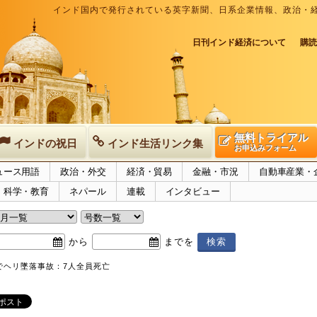
インド国内で発行されている英字新聞、日系企業情報、政治・
日刊インド経済について
購読
無料トライアル
インドの祝日
インド生活リンク集
お申込みフォーム
ュース用語
政治・外交
経済・貿易
金融・市況
自動車産業・
科学・教育
ネパール
連載
インタビュー
から
までを
でヘリ墜落事故：7人全員死亡