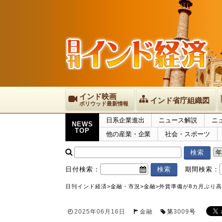
インド映画
インド省庁組織図
ボリウッド最新情報
日系企業進出
ニュース解説
ニ
NEWS
TOP
他の産業・企業
社会・スポーツ
日付検索：
期間検索：
日刊インド経済
>
金融・市況
>
金融
>
外貨準備が8カ月ぶり高水
2025年06月16日
金融
第
3009
号