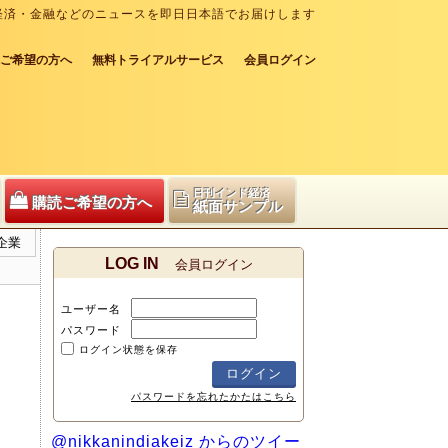
経済・金融などのニュースを即日日本語でお届けします
ご希望の方へ
無料トライアルサービス
会員ログイン
日刊インド経済
購読ご希望の方へ
紙面サンプル
企業
LOG IN
会員ログイン
ユーザー名
パスワード
ログイン状態を保存
パスワードを忘れたかたはこちら
@nikkanindiakeiz からのツイー