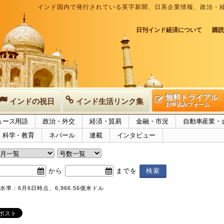
インド国内で発行されている英字新聞、日系企業情報、政治・
日刊インド経済について
購読
無料トライアル
インドの祝日
インド生活リンク集
お申込みフォーム
ュース用語
政治・外交
経済・貿易
金融・市況
自動車産業・
科学・教育
ネパール
連載
インタビュー
から
までを
準：6月6日時点、6,966.56億米ドル