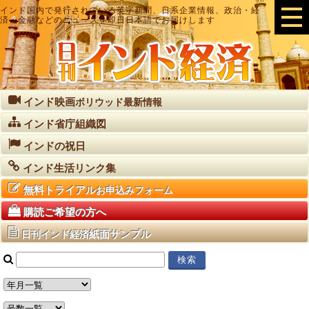
インド国内で発行されている英字新聞、日系企業情報、政治・経
済・金融などのニュースを即日日本語でお届けします
インド映画
ボリウッド最新情報
インド省庁組織図
インドの祝日
インド生活リンク集
無料トライアル
お申込みフォーム
購読ご希望の方へ
紙面サンプル
日刊インド経済