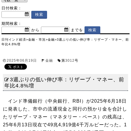
日付検索：
期間検索：
から
までを
日刊インド経済
>
金融・市況
>
金融
>
3週ぶりの低い伸び率：リザーブ・マネー、前
年比4.8%増
2025年06月19日
金融
第
3012
号
3週ぶりの低い伸び率：リザーブ・マネー、前
年比4.8%増
インド準備銀行（中央銀行、RBI）が2025年6月18日
に発表した、市中の流通現金と同行の預かり金を合計し
たリザーブ・マネー（マネタリー・ベース）の残高は、
25年6月13日現在で49兆4,919億4千万ルピーだった。1