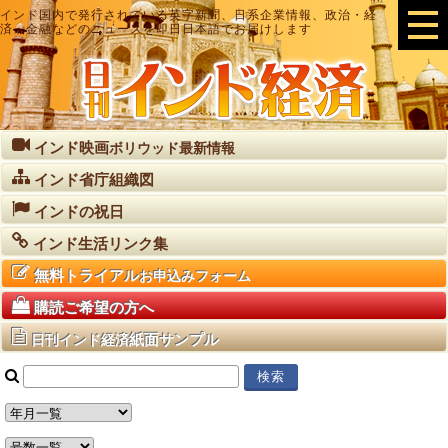
インド国内で発行されている英字新聞、日系企業情報、政治・経
済・金融などのニュースを即日日本語でお届けします
インド映画
ボリウッド最新情報
インド省庁組織図
インドの祝日
インド生活リンク集
無料トライアル
お申込みフォーム
購読ご希望の方へ
紙面サンプル
日刊インド経済