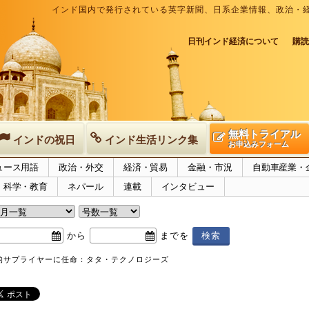
インド国内で発行されている英字新聞、日系企業情報、政治・
日刊インド経済について
購読
無料トライアル
インドの祝日
インド生活リンク集
お申込みフォーム
ュース用語
政治・外交
経済・貿易
金融・市況
自動車産業・
科学・教育
ネパール
連載
インタビュー
から
までを
的サプライヤーに任命：タタ・テクノロジーズ