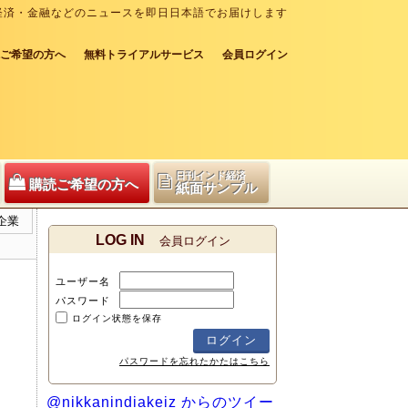
経済・金融などのニュースを即日日本語でお届けします
ご希望の方へ
無料トライアルサービス
会員ログイン
日刊インド経済
購読ご希望の方へ
紙面サンプル
企業
LOG IN
会員ログイン
ユーザー名
パスワード
ログイン状態を保存
パスワードを忘れたかたはこちら
@nikkanindiakeiz からのツイー