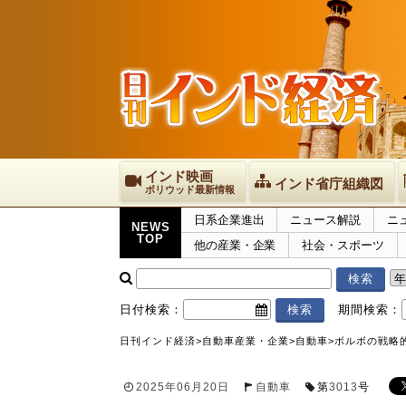
インド映画
インド省庁組織図
ボリウッド最新情報
日系企業進出
ニュース解説
ニ
NEWS
TOP
他の産業・企業
社会・スポーツ
日付検索：
期間検索：
日刊インド経済
>
自動車産業・企業
>
自動車
>
ボルボの戦略
2025年06月20日
自動車
第
3013
号