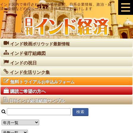
インド国内で発行されている英字新聞、日系企業情報、政治・経
済・金融などのニュースを即日日本語でお届けします
インド映画
ボリウッド最新情報
インド省庁組織図
インドの祝日
インド生活リンク集
無料トライアル
お申込みフォーム
購読ご希望の方へ
紙面サンプル
日刊インド経済