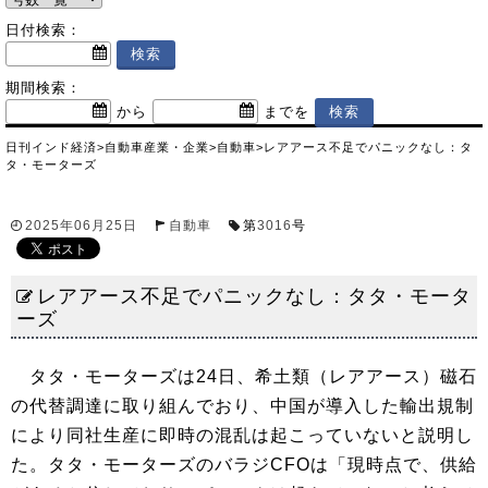
日付検索：
期間検索：
から
までを
日刊インド経済
>
自動車産業・企業
>
自動車
>
レアアース不足でパニックなし：タ
タ・モーターズ
2025年06月25日
自動車
第
3016
号
レアアース不足でパニックなし：タタ・モータ
ーズ
タタ・モーターズは24日、希土類（レアアース）磁石
の代替調達に取り組んでおり、中国が導入した輸出規制
により同社生産に即時の混乱は起こっていないと説明し
た。タタ・モーターズのバラジCFOは「現時点で、供給