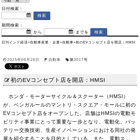
日付検索：
期間検索：
から
までを
日刊インド経済
>
自動車産業・企業
>
自動車
>
初のEVコンセプト店を開店：HMSI
2025年06月26日
自動車
第
3017
号
初のEVコンセプト店を開店：HMSI
ホンダ・モーターサイクル＆スクーター（HMSI）
が、ベンガルールのマントリ・スクエア・モールに初の
EVコンセプト店をオープンした。店舗はHMSIの電動モ
ビリティ事業にとって重要な一歩となり、電動化、バッ
テリー交換技術、生産イノベーションにおける同社の発
展を紹介することを目的としている。また、電動ス...