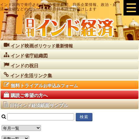
インド国内で発行されている英字新聞、日系企業情報、政治・経
済・金融などのニュースを即日日本語でお届けします
インド映画
ボリウッド最新情報
インド省庁組織図
インドの祝日
インド生活リンク集
無料トライアル
お申込みフォーム
購読ご希望の方へ
紙面サンプル
日刊インド経済