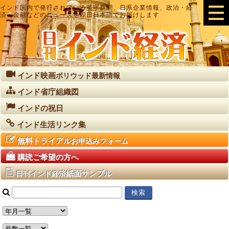
インド国内で発行されている英字新聞、日系企業情報、政治・経
済・金融などのニュースを即日日本語でお届けします
インド映画
ボリウッド最新情報
インド省庁組織図
インドの祝日
インド生活リンク集
無料トライアル
お申込みフォーム
購読ご希望の方へ
紙面サンプル
日刊インド経済