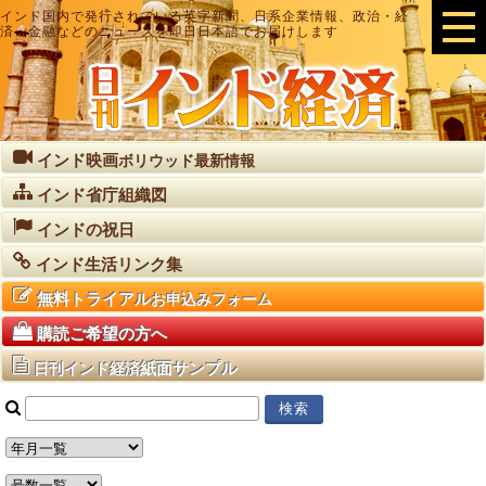
インド国内で発行されている英字新聞、日系企業情報、政治・経
済・金融などのニュースを即日日本語でお届けします
インド映画
ボリウッド最新情報
インド省庁組織図
インドの祝日
インド生活リンク集
無料トライアル
お申込みフォーム
購読ご希望の方へ
紙面サンプル
日刊インド経済