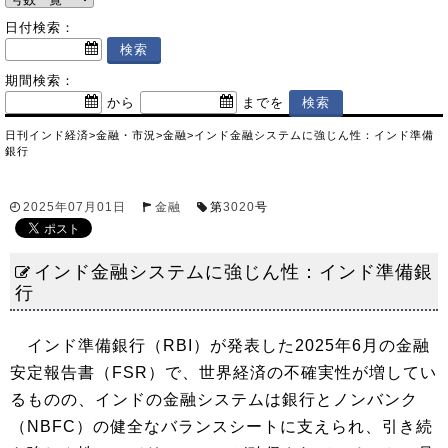
日付検索：
期間検索：
から
までを
日刊インド経済
>
金融・市況
>
金融
>
インド金融システムに強じん性：インド準備
銀行
2025年07月01日
金融
第
3020
号
インド金融システムに強じん性：インド準備銀
行
インド準備銀行（RBI）が発表した2025年6月の金融
安定報告書（FSR）で、世界経済の不確実性が増してい
るものの、インドの金融システムは銀行とノンバンク
（NBFC）の健全なバランスシートに支えられ、引き続