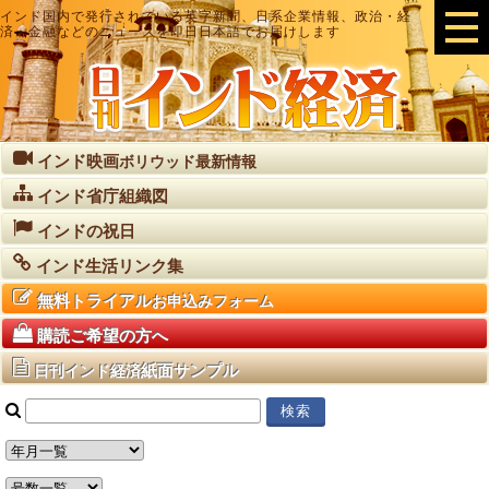
インド国内で発行されている英字新聞、日系企業情報、政治・経
済・金融などのニュースを即日日本語でお届けします
インド映画
ボリウッド最新情報
インド省庁組織図
インドの祝日
インド生活リンク集
無料トライアル
お申込みフォーム
購読ご希望の方へ
紙面サンプル
日刊インド経済