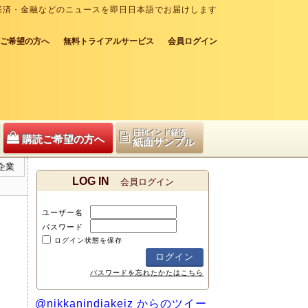
経済・金融などのニュースを即日日本語でお届けします
ご希望の方へ
無料トライアルサービス
会員ログイン
日刊インド経済
購読ご希望の方へ
紙面サンプル
企業
LOG IN
会員ログイン
ユーザー名
パスワード
ログイン状態を保存
パスワードを忘れたかたはこちら
@nikkanindiakeiz からのツイー