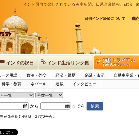
インド国内で発行されている英字新聞、日系企業情報、政治・
日刊インド経済について
購読
無料トライアル
インドの祝日
インド生活リンク集
お申込みフォーム
ュース用語
政治・外交
経済・貿易
金融・市況
自動車産業・
科学・教育
ネパール
連載
インタビュー
から
までを
売が前年比7.4%減：31万2千台に