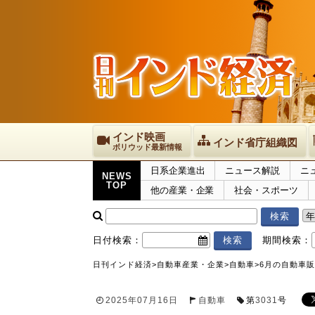
インド映画
インド省庁組織図
ボリウッド最新情報
日系企業進出
ニュース解説
ニ
NEWS
TOP
他の産業・企業
社会・スポーツ
日付検索：
期間検索：
日刊インド経済
>
自動車産業・企業
>
自動車
>
6月の自動車販
2025年07月16日
自動車
第
3031
号