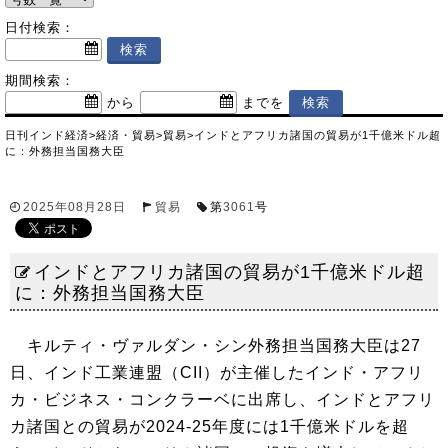
日付検索：
期間検索：
から
までを
日刊インド経済
>
経済・貿易
>
貿易
>
インドとアフリカ諸国の貿易が1千億米ドル超
に：外務担当国務大臣
2025年08月28日
貿易
第
3061
号
インドとアフリカ諸国の貿易が1千億米ドル超
に：外務担当国務大臣
キルティ・ヴァルダン・シン外務担当国務大臣は27
日、インド工業連盟（CII）が主催したインド・アフリ
カ・ビジネス・コンクラーベに出席し、インドとアフリ
カ諸国との貿易が2024-25年度には1千億米ドルを超