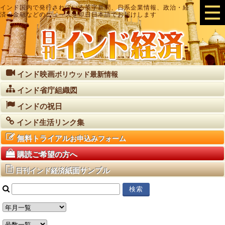
インド国内で発行されている英字新聞、日系企業情報、政治・経
済・金融などのニュースを即日日本語でお届けします
インド映画
ボリウッド最新情報
インド省庁組織図
インドの祝日
インド生活リンク集
無料トライアル
お申込みフォーム
購読ご希望の方へ
紙面サンプル
日刊インド経済