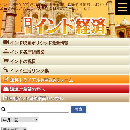
インド国内で発行されている英字新聞、日系企業情報、政治・経
済・金融などのニュースを即日日本語でお届けします
インド映画
ボリウッド最新情報
インド省庁組織図
インドの祝日
インド生活リンク集
無料トライアル
お申込みフォーム
購読ご希望の方へ
紙面サンプル
日刊インド経済