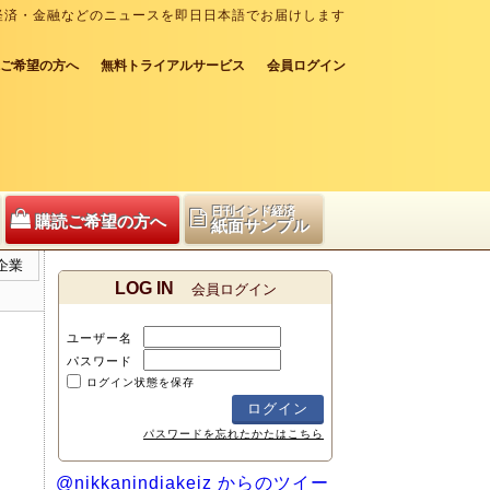
経済・金融などのニュースを即日日本語でお届けします
ご希望の方へ
無料トライアルサービス
会員ログイン
日刊インド経済
購読ご希望の方へ
紙面サンプル
企業
LOG IN
会員ログイン
ユーザー名
パスワード
ログイン状態を保存
パスワードを忘れたかたはこちら
@nikkanindiakeiz からのツイー