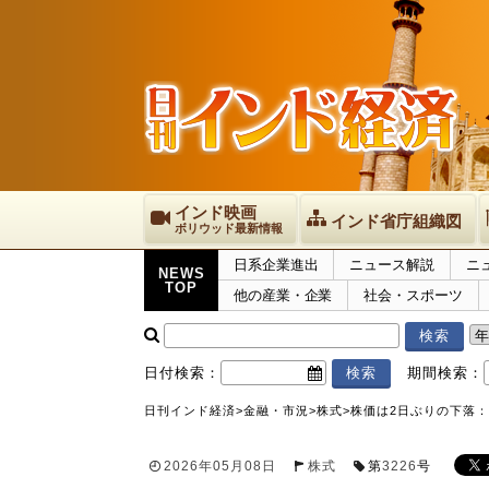
インド映画
インド省庁組織図
ボリウッド最新情報
日系企業進出
ニュース解説
ニ
NEWS
TOP
他の産業・企業
社会・スポーツ
日付検索：
期間検索：
日刊インド経済
>
金融・市況
>
株式
>
株価は2日ぶりの下落：
2026年05月08日
株式
第
3226
号