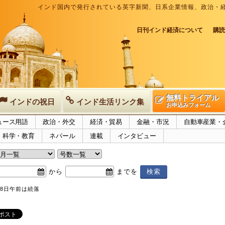
インド国内で発行されている英字新聞、日系企業情報、政治・
日刊インド経済について
購読
無料トライアル
インドの祝日
インド生活リンク集
お申込みフォーム
ュース用語
政治・外交
経済・貿易
金融・市況
自動車産業・
科学・教育
ネパール
連載
インタビュー
から
までを
8日午前は続落