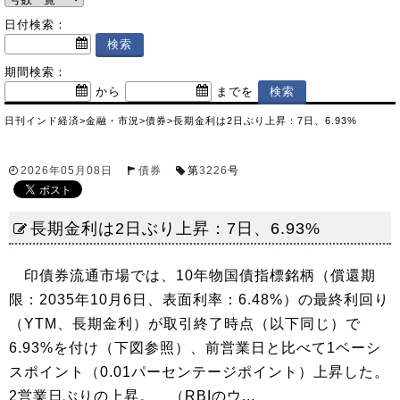
日付検索：
期間検索：
から
までを
日刊インド経済
>
金融・市況
>
債券
>
長期金利は2日ぶり上昇：7日、6.93%
2026年05月08日
債券
第
3226
号
長期金利は2日ぶり上昇：7日、6.93%
印債券流通市場では、10年物国債指標銘柄（償還期
限：2035年10月6日、表面利率：6.48%）の最終利回り
（YTM、長期金利）が取引終了時点（以下同じ）で
6.93%を付け（下図参照）、前営業日と比べて1ベーシ
スポイント（0.01パーセンテージポイント）上昇した。
2営業日ぶりの上昇。 （RBIのウ...