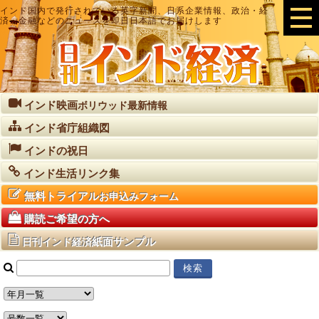
インド国内で発行されている英字新聞、日系企業情報、政治・経
済・金融などのニュースを即日日本語でお届けします
インド映画
ボリウッド最新情報
インド省庁組織図
インドの祝日
インド生活リンク集
無料トライアル
お申込みフォーム
購読ご希望の方へ
紙面サンプル
日刊インド経済