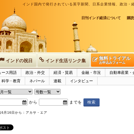
インド国内で発行されている英字新聞、日系企業情報、政治・
日刊インド経済について
購読
無料トライアル
インドの祝日
インド生活リンク集
お申込みフォーム
ュース用語
政治・外交
経済・貿易
金融・市況
自動車産業・
科学・教育
ネパール
連載
インタビュー
から
までを
6月16日から：アカサ・エア