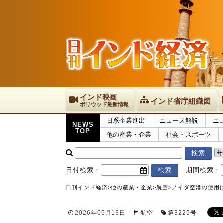
インド映画
インド省庁組織図
ボリウッド最新情報
日系企業進出
ニュース解説
ニ
NEWS
TOP
他の産業・企業
社会・スポーツ
日付検索：
期間検索：
日刊インド経済
>
他の産業・企業
>
航空
>
ノイダ空港の使用は
2026年05月13日
航空
第
3229
号