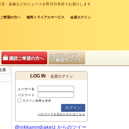
経済・金融などのニュースを即日日本語でお届けします
ご希望の方へ
無料トライアルサービス
会員ログイン
日刊インド経済
購読ご希望の方へ
紙面サンプル
企業
LOG IN
会員ログイン
ユーザー名
パスワード
ログイン状態を保存
パスワードを忘れたかたはこちら
@nikkanindiakeiz からのツイー