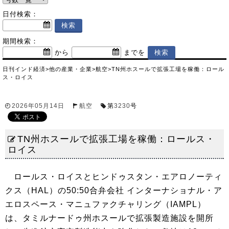
日付検索：
期間検索：
から
までを
日刊インド経済
>
他の産業・企業
>
航空
>
TN州ホスールで拡張工場を稼働：ロール
ス・ロイス
2026年05月14日
航空
第
3230
号
TN州ホスールで拡張工場を稼働：ロールス・
ロイス
ロールス・ロイスとヒンドゥスタン・エアロノーティ
クス（HAL）の50:50合弁会社 インターナショナル・ア
エロスペース・マニュファクチャリング（IAMPL）
は、タミルナードゥ州ホスールで拡張製造施設を開所