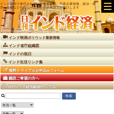
インド国内で発行されている英字新聞、日系企業情報、政治・経
済・金融などのニュースを即日日本語でお届けします
インド映画
ボリウッド最新情報
インド省庁組織図
インドの祝日
インド生活リンク集
無料トライアル
お申込みフォーム
購読ご希望の方へ
紙面サンプル
日刊インド経済