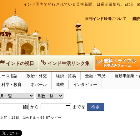
インド国内で発行されている英字新聞、日系企業情報、政治・
日刊インド経済について
購読
無料トライアル
インドの祝日
インド生活リンク集
お申込みフォーム
ュース用語
政治・外交
経済・貿易
金融・市況
自動車産業・
科学・教育
ネパール
連載
インタビュー
から
までを
上昇：13日、1米ドル＝95.67ルピー