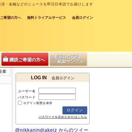
経済・金融などのニュースを即日日本語でお届けします
ご希望の方へ
無料トライアルサービス
会員ログイン
日刊インド経済
購読ご希望の方へ
紙面サンプル
企業
LOG IN
会員ログイン
ユーザー名
パスワード
ログイン状態を保存
パスワードを忘れたかたはこちら
@nikkanindiakeiz からのツイー