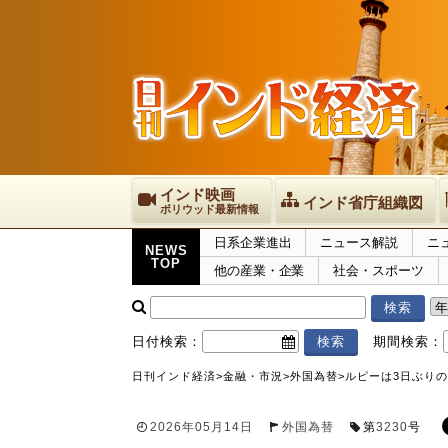
インド映画
インド省庁組織図
ボリウッド最新情報
日系企業進出
ニュース解説
ニ
NEWS
TOP
他の産業・企業
社会・スポーツ
日付検索：
期間検索：
日刊インド経済
>
金融・市況
>
外国為替
>
ルピーは3日ぶりの
2026年05月14日
外国為替
第
3230
号