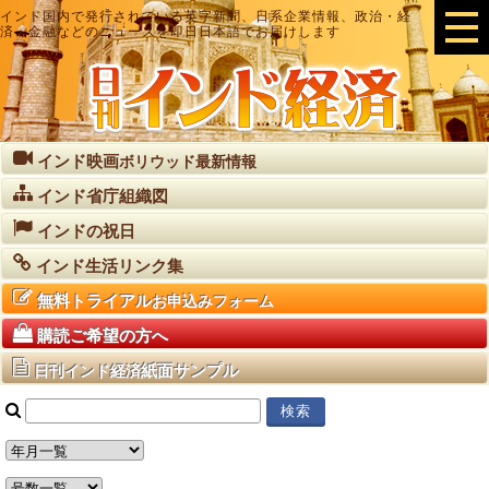
インド国内で発行されている英字新聞、日系企業情報、政治・経
済・金融などのニュースを即日日本語でお届けします
インド映画
ボリウッド最新情報
インド省庁組織図
インドの祝日
インド生活リンク集
無料トライアル
お申込みフォーム
購読ご希望の方へ
紙面サンプル
日刊インド経済