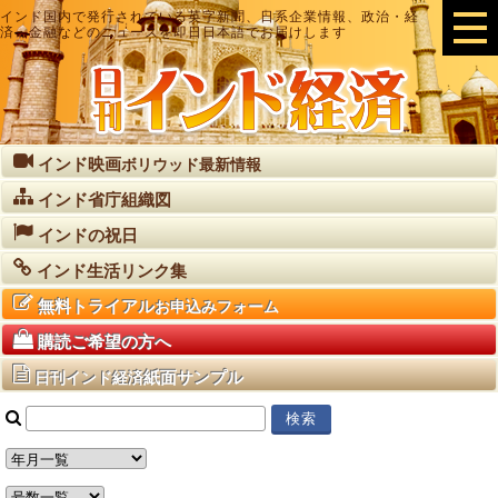
インド国内で発行されている英字新聞、日系企業情報、政治・経
済・金融などのニュースを即日日本語でお届けします
インド映画
ボリウッド最新情報
インド省庁組織図
インドの祝日
インド生活リンク集
無料トライアル
お申込みフォーム
購読ご希望の方へ
紙面サンプル
日刊インド経済