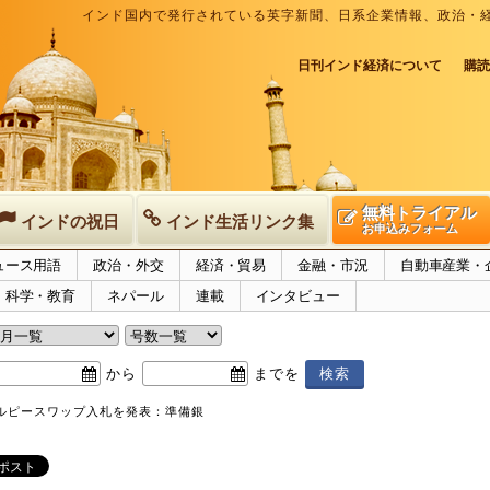
インド国内で発行されている英字新聞、日系企業情報、政治・
日刊インド経済について
購読
無料トライアル
インドの祝日
インド生活リンク集
お申込みフォーム
ュース用語
政治・外交
経済・貿易
金融・市況
自動車産業・
科学・教育
ネパール
連載
インタビュー
から
までを
・ルピースワップ入札を発表：準備銀