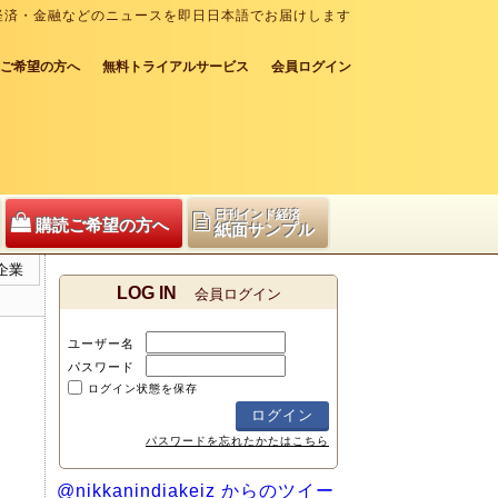
経済・金融などのニュースを即日日本語でお届けします
ご希望の方へ
無料トライアルサービス
会員ログイン
日刊インド経済
購読ご希望の方へ
紙面サンプル
企業
LOG IN
会員ログイン
ユーザー名
パスワード
ログイン状態を保存
パスワードを忘れたかたはこちら
@nikkanindiakeiz からのツイー