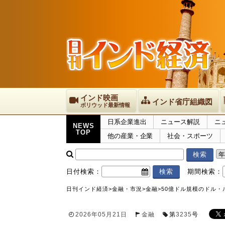
インド映画
インド省庁組織図
ボリウッド最新情報
日系企業進出
ニュース解説
ニ
NEWS
TOP
他の産業・企業
社会・スポーツ
日付検索：
期間検索：
日刊インド経済
>
金融・市況
>
金融
>
50億ドル規模のドル
2026年05月21日
金融
第
3235
号