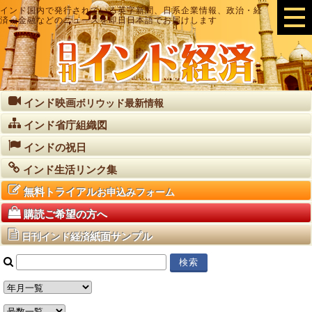
インド国内で発行されている英字新聞、日系企業情報、政治・経
済・金融などのニュースを即日日本語でお届けします
インド映画
ボリウッド最新情報
インド省庁組織図
インドの祝日
インド生活リンク集
無料トライアル
お申込みフォーム
購読ご希望の方へ
紙面サンプル
日刊インド経済