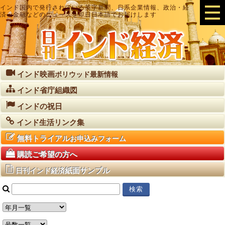
インド国内で発行されている英字新聞、日系企業情報、政治・経
済・金融などのニュースを即日日本語でお届けします
インド映画
ボリウッド最新情報
インド省庁組織図
インドの祝日
インド生活リンク集
無料トライアル
お申込みフォーム
購読ご希望の方へ
紙面サンプル
日刊インド経済