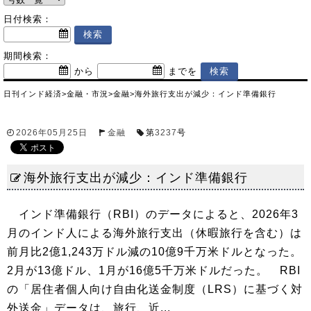
日付検索：
期間検索：
から
までを
日刊インド経済
>
金融・市況
>
金融
>
海外旅行支出が減少：インド準備銀行
2026年05月25日
金融
第
3237
号
海外旅行支出が減少：インド準備銀行
インド準備銀行（RBI）のデータによると、2026年3
月のインド人による海外旅行支出（休暇旅行を含む）は
前月比2億1,243万ドル減の10億9千万米ドルとなった。
2月が13億ドル、1月が16億5千万米ドルだった。 RBI
の「居住者個人向け自由化送金制度（LRS）に基づく対
外送金」データは、旅行、近...