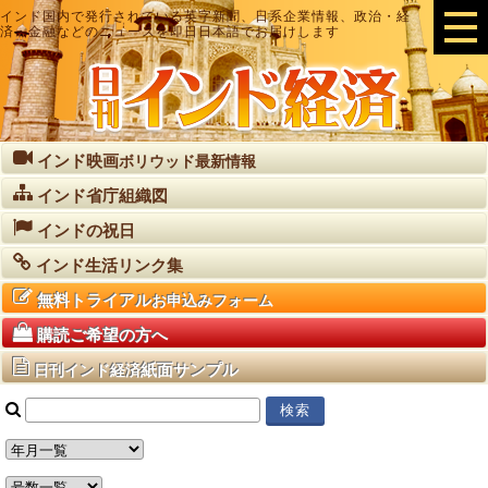
インド国内で発行されている英字新聞、日系企業情報、政治・経
済・金融などのニュースを即日日本語でお届けします
インド映画
ボリウッド最新情報
インド省庁組織図
インドの祝日
インド生活リンク集
無料トライアル
お申込みフォーム
購読ご希望の方へ
紙面サンプル
日刊インド経済