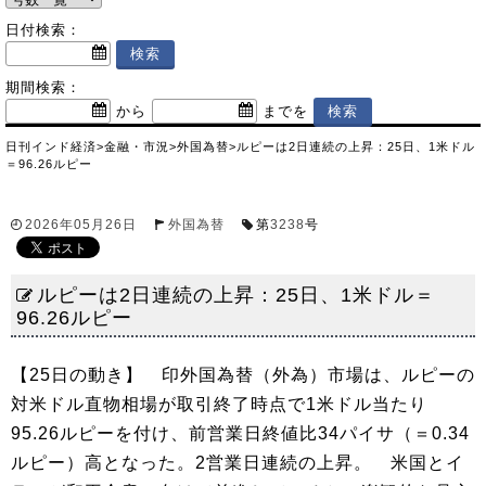
日付検索：
期間検索：
から
までを
日刊インド経済
>
金融・市況
>
外国為替
>
ルピーは2日連続の上昇：25日、1米ドル
＝96.26ルピー
2026年05月26日
外国為替
第
3238
号
ルピーは2日連続の上昇：25日、1米ドル＝
96.26ルピー
【25日の動き】 印外国為替（外為）市場は、ルピーの
対米ドル直物相場が取引終了時点で1米ドル当たり
95.26ルピーを付け、前営業日終値比34パイサ（＝0.34
ルピー）高となった。2営業日連続の上昇。 米国とイ