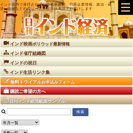
インド国内で発行されている英字新聞、日系企業情報、政治・経
済・金融などのニュースを即日日本語でお届けします
インド映画
ボリウッド最新情報
インド省庁組織図
インドの祝日
インド生活リンク集
無料トライアル
お申込みフォーム
購読ご希望の方へ
紙面サンプル
日刊インド経済