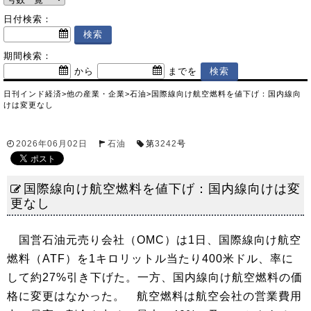
日付検索：
期間検索：
から
までを
日刊インド経済
>
他の産業・企業
>
石油
>
国際線向け航空燃料を値下げ：国内線向
けは変更なし
2026年06月02日
石油
第
3242
号
国際線向け航空燃料を値下げ：国内線向けは変
更なし
国営石油元売り会社（OMC）は1日、国際線向け航空
燃料（ATF）を1キロリットル当たり400米ドル、率に
して約27%引き下げた。一方、国内線向け航空燃料の価
格に変更はなかった。 航空燃料は航空会社の営業費用