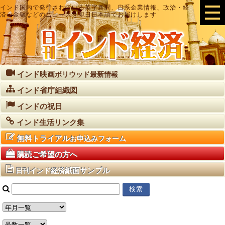
インド国内で発行されている英字新聞、日系企業情報、政治・経
済・金融などのニュースを即日日本語でお届けします
インド映画
ボリウッド最新情報
インド省庁組織図
インドの祝日
インド生活リンク集
無料トライアル
お申込みフォーム
購読ご希望の方へ
紙面サンプル
日刊インド経済