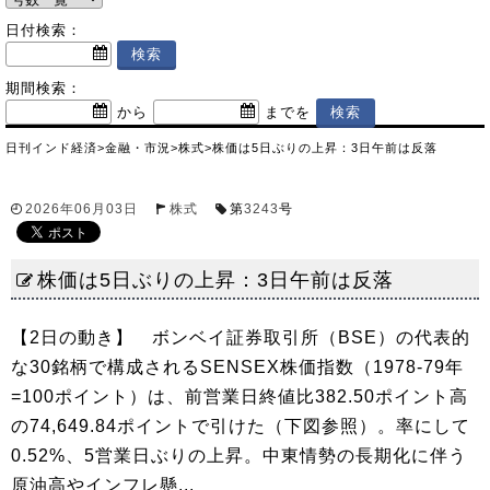
日付検索：
期間検索：
から
までを
日刊インド経済
>
金融・市況
>
株式
>
株価は5日ぶりの上昇：3日午前は反落
2026年06月03日
株式
第
3243
号
株価は5日ぶりの上昇：3日午前は反落
【2日の動き】 ボンベイ証券取引所（BSE）の代表的
な30銘柄で構成されるSENSEX株価指数（1978-79年
=100ポイント）は、前営業日終値比382.50ポイント高
の74,649.84ポイントで引けた（下図参照）。率にして
0.52%、5営業日ぶりの上昇。中東情勢の長期化に伴う
原油高やインフレ懸...