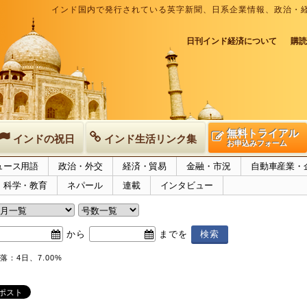
インド国内で発行されている英字新聞、日系企業情報、政治・
日刊インド経済について
購読
無料トライアル
インドの祝日
インド生活リンク集
お申込みフォーム
ュース用語
政治・外交
経済・貿易
金融・市況
自動車産業・
科学・教育
ネパール
連載
インタビュー
から
までを
：4日、7.00%