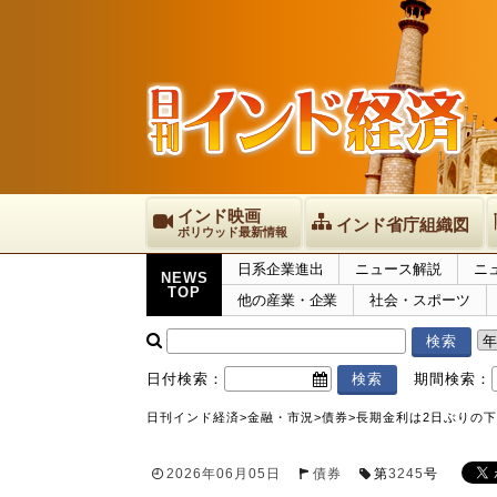
インド映画
インド省庁組織図
ボリウッド最新情報
日系企業進出
ニュース解説
ニ
NEWS
TOP
他の産業・企業
社会・スポーツ
日付検索：
期間検索：
日刊インド経済
>
金融・市況
>
債券
>
長期金利は2日ぶりの下落
2026年06月05日
債券
第
3245
号