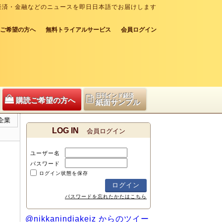
経済・金融などのニュースを即日日本語でお届けします
ご希望の方へ
無料トライアルサービス
会員ログイン
日刊インド経済
購読ご希望の方へ
紙面サンプル
企業
LOG IN
会員ログイン
ユーザー名
パスワード
ログイン状態を保存
パスワードを忘れたかたはこちら
@nikkanindiakeiz からのツイー