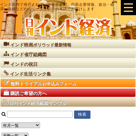
インド国内で発行されている英字新聞、日系企業情報、政治・経
済・金融などのニュースを即日日本語でお届けします
インド映画
ボリウッド最新情報
インド省庁組織図
インドの祝日
インド生活リンク集
無料トライアル
お申込みフォーム
購読ご希望の方へ
紙面サンプル
日刊インド経済