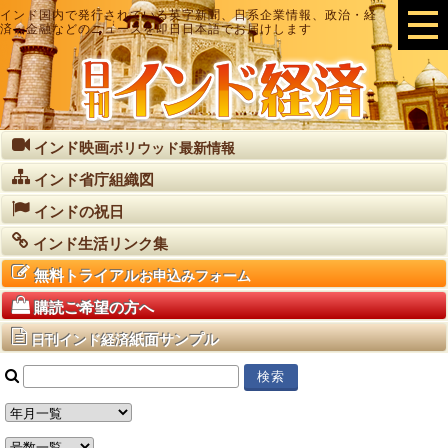
インド国内で発行されている英字新聞、日系企業情報、政治・経
済・金融などのニュースを即日日本語でお届けします
インド映画
ボリウッド最新情報
インド省庁組織図
インドの祝日
インド生活リンク集
無料トライアル
お申込みフォーム
購読ご希望の方へ
紙面サンプル
日刊インド経済