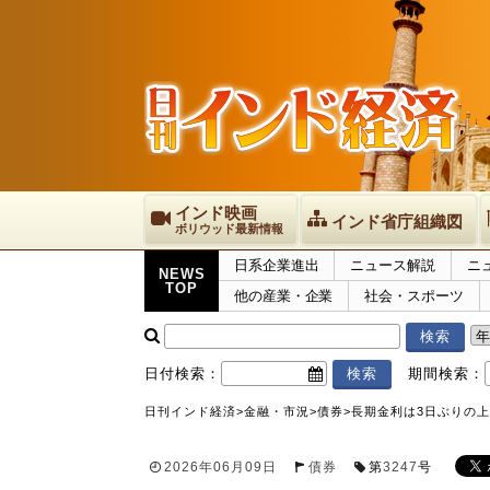
インド映画
インド省庁組織図
ボリウッド最新情報
日系企業進出
ニュース解説
ニ
NEWS
TOP
他の産業・企業
社会・スポーツ
日付検索：
期間検索：
日刊インド経済
>
金融・市況
>
債券
>
長期金利は3日ぶりの上昇
2026年06月09日
債券
第
3247
号