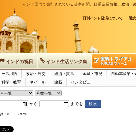
インド国内で発行されている英字新聞、日系企業情報、政治・
日刊インド経済について
購読
無料トライアル
インドの祝日
インド生活リンク集
お申込みフォーム
ュース用語
政治・外交
経済・貿易
金融・市況
自動車産業・
科学・教育
ネパール
連載
インタビュー
から
までを
：8日、6.97%