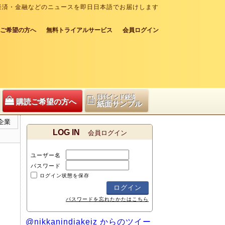
経済・金融などのニュースを即日日本語でお届けします
ご希望の方へ
無料トライアルサービス
会員ログイン
日刊インド経済
購読ご希望の方へ
紙面サンプル
企業
LOG IN
会員ログイン
ユーザー名
パスワード
ログイン状態を保存
パスワードを忘れたかたはこちら
@nikkanindiakeiz からのツイー